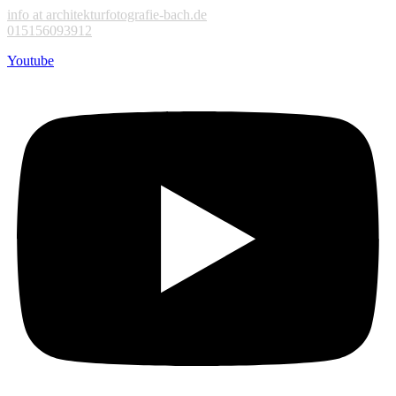
info at architekturfotografie-bach.de
015156093912
Youtube