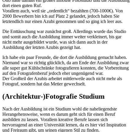
Otto hatte damals ein großes Inhouse Fotostudio und die Ausbildung
dort einen guten Ruf.
Vorallem auch, weil sie „ordentlich“ bezahlten (700-1000€). Von
2000 Bewerbern bin ich auf Platz 2 gelandet, jedoch haben Sie
letztendlich nur einen Azubi genommen und so ging ich leer aus.
Die Enttäuschung war zunächst groß. Allerdings wurde das Studio
und somit auch die Ausbildung immer weiter verkleinert, bis gar
nicht mehr ausgebildet wurde, was sich dann auch in der
Ausbildung der letzten Azubis gezeigt hat.
Ich habe ein paar Freunde, die dort die Ausbildung gemacht haben.
Niemand war so richtig glücklich, da am Ende der Ausbildung zwar
alle super gut Kühlschränke fotografieren konnten, die Vorbereitung
auf den Fotografenberuf jedoch eher ungenügend war.
Der Großteil der Azubis arbeitet mittlerweile auch nicht mehr als
Fotograf, sondern hat das Metier gewechselt.
(Architektur-)Fotografie Studium
Nach der Ausbildung ist ein Studium wohl die naheliegendste
Herangehensweise, wenn es darum geht sich für einen Beruf
ausbilden zu lassen. Vorallem kreative Berufe lassen sich
hervorragend an einer Universität lernen, da es hier viel Inspiration
und Freiraum gibt, um seinen eigenen Stil zu finden.