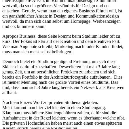
interdisziplinäre Ansatz im Kommunikationsdesign Studium ist
wertvoll, da so ein größeres Verständnis für Design und co
entstehen. Gerade, wenn man ein eigenes Business führen will, ist
ein ganzheitlicher Ansatz in Design und Kommunikationsdesign
wertvoll, da man sich dann selbst um Homepage, Werbeanzeigen
und co. kümmern kann.
Apropos Business, diese Seite kommt beim Studium leider oft zu
kurz. Der Fokus ist klar auf der Kreation und dem kreativen Part.
Wie man Angebote schreibt, Marketing macht oder Kunden findet,
muss man sich meist selbst beibringen.
Dennoch bietet ein Studium genügend Freiraum, um sich diese
Skills selbst drauf zu schaffen. Desweiteren hat man 3 Jahre lang
genug Zeit, um an persönlichen Projekten zu arbeiten und sich
bereits ein Portfolio in der Architekturfotografie aufzubauen. Dies
ist meiner Meinung nach der größte Vorteil eines Studiums. Das
und, dass man sich 3 Jahre lang bereits ein Netzwerk aus Kreativen
aufbaut.
Noch ein kurzes Wort zu privaten Studienangeboten.
Meist kommt man hier viel leichter in einen Studiengang.
Klar, man muss höhere Studiengebühren zahlen, dafür sind die
Aufnahmetest in der Regel leichter, wenn es überhaupt welche gibt.
Die privaten Hochschulen haben meist auch einen etwas spitzeren
Ansatz, sprich bereits eine Positionierung.