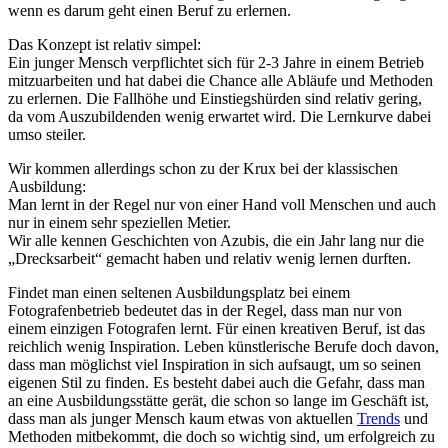
wenn es darum geht einen Beruf zu erlernen.
Das Konzept ist relativ simpel:
Ein junger Mensch verpflichtet sich für 2-3 Jahre in einem Betrieb
mitzuarbeiten und hat dabei die Chance alle Abläufe und Methoden
zu erlernen. Die Fallhöhe und Einstiegshürden sind relativ gering,
da vom Auszubildenden wenig erwartet wird. Die Lernkurve dabei
umso steiler.
Wir kommen allerdings schon zu der Krux bei der klassischen
Ausbildung:
Man lernt in der Regel nur von einer Hand voll Menschen und auch
nur in einem sehr speziellen Metier.
Wir alle kennen Geschichten von Azubis, die ein Jahr lang nur die
„Drecksarbeit“ gemacht haben und relativ wenig lernen durften.
Findet man einen seltenen Ausbildungsplatz bei einem
Fotografenbetrieb bedeutet das in der Regel, dass man nur von
einem einzigen Fotografen lernt. Für einen kreativen Beruf, ist das
reichlich wenig Inspiration. Leben künstlerische Berufe doch davon,
dass man möglichst viel Inspiration in sich aufsaugt, um so seinen
eigenen Stil zu finden. Es besteht dabei auch die Gefahr, dass man
an eine Ausbildungsstätte gerät, die schon so lange im Geschäft ist,
dass man als junger Mensch kaum etwas von aktuellen
Trends
und
Methoden mitbekommt, die doch so wichtig sind, um erfolgreich zu