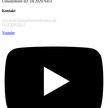
Umsatzsteuer-ID: DE292976451
Kontakt
info at architekturfotografie-bach.de
015156093912
Youtube