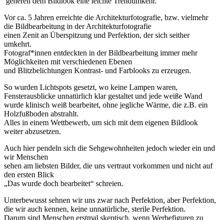
generell dem Bildlook eine leichte Trendumkehr.
Vor ca. 5 Jahren erreichte die Architekturfotografie, bzw. vielmehr
die Bildbearbeitung in der Architekturfotografie
einen Zenit an Überspitzung und Perfektion, der sich seither
umkehrt.
Fotograf*innen entdeckten in der Bildbearbeitung immer mehr
Möglichkeiten mit verschiedenen Ebenen
und Blitzbelichtungen Kontrast- und Farblooks zu erzeugen.
So wurden Lichtspots gesetzt, wo keine Lampen waren,
Fensterausblicke unnatürlich klar gestaltet und jede weiße Wand
wurde klinisch weiß bearbeitet, ohne jegliche Wärme, die z.B. ein
Holzfußboden abstrahlt.
Alles in einem Wettbewerb, um sich mit dem eigenen Bildlook
weiter abzusetzen.
Auch hier pendeln sich die Sehgewohnheiten jedoch wieder ein und
wir Menschen
sehen am liebsten Bilder, die uns vertraut vorkommen und nicht auf
den ersten Blick
„Das wurde doch bearbeitet“ schreien.
Unterbewusst sehnen wir uns zwar nach Perfektion, aber Perfektion,
die wir auch kennen, keine unnatürliche, sterile Perfektion.
Darum sind Menschen erstmal skeptisch, wenn Werbefiguren zu